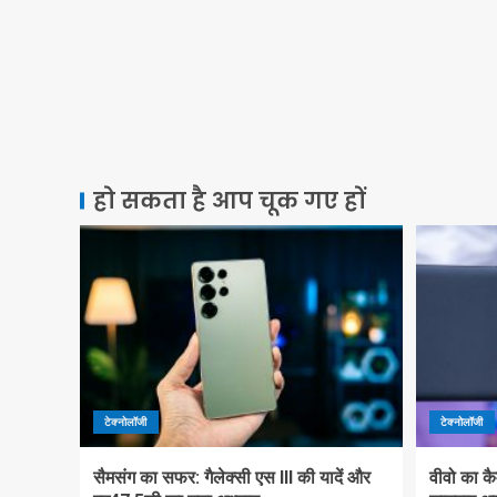
हो सकता है आप चूक गए हों
टेक्नोलॉजी
टेक्नोलॉजी
सैमसंग का सफर: गैलेक्सी एस III की यादें और
वीवो का कै