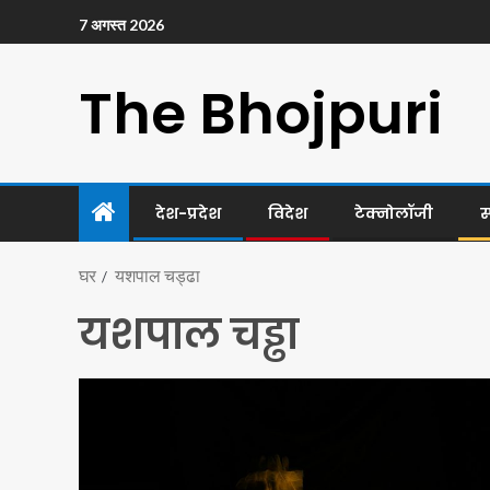
7 अगस्त 2026
The Bhojpuri
देश-प्रदेश
विदेश
टेक्नोलॉजी
स
घर
यशपाल चड्ढा
यशपाल चड्ढा